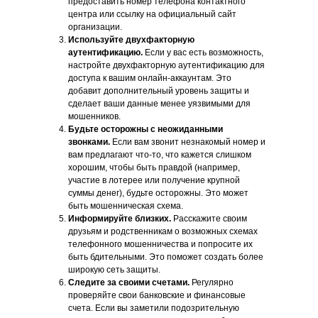
предоставить номер телефона контактного
центра или ссылку на официальный сайт
организации.
Используйте двухфакторную
аутентификацию.
Если у вас есть возможность,
настройте двухфакторную аутентификацию для
доступа к вашим онлайн-аккаунтам. Это
добавит дополнительный уровень защиты и
сделает ваши данные менее уязвимыми для
мошенников.
Будьте осторожны с неожиданными
звонками.
Если вам звонит незнакомый номер и
вам предлагают что-то, что кажется слишком
хорошим, чтобы быть правдой (например,
участие в лотерее или получение крупной
суммы денег), будьте осторожны. Это может
быть мошенническая схема.
Информируйте близких.
Расскажите своим
друзьям и родственникам о возможных схемах
телефонного мошенничества и попросите их
быть бдительными. Это поможет создать более
широкую сеть защиты.
Следите за своими счетами.
Регулярно
проверяйте свои банковские и финансовые
счета. Если вы заметили подозрительную