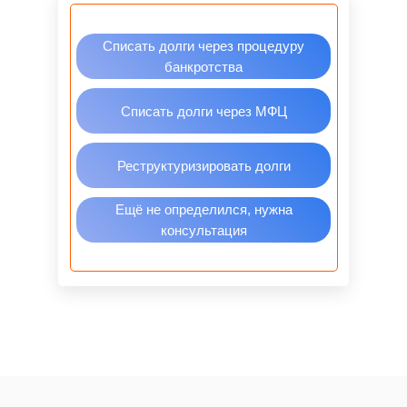
Списать долги через процедуру
банкротства
Списать долги через МФЦ
Реструктуризировать долги
Ещё не определился, нужна
консультация